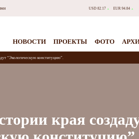
ями
USD 82.17
EUR 94.84
▲
▲
НОВОСТИ
ПРОЕКТЫ
ФОТО
АРХ
адут “Экологическую конституцию”.
стории края создад
скую конституцию”.