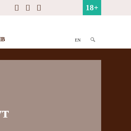
18+
ИВ
EN
ут