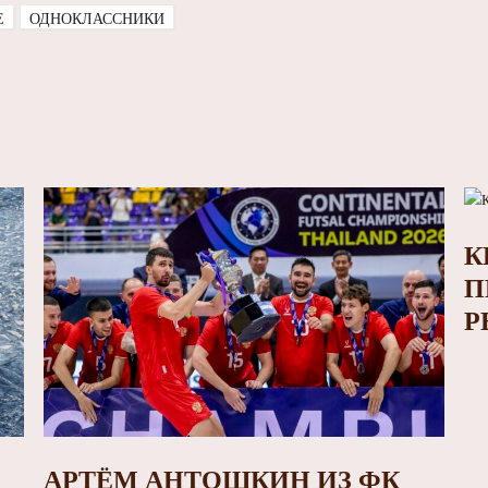
E
ОДНОКЛАССНИКИ
К
П
Р
АРТЁМ АНТОШКИН ИЗ ФК