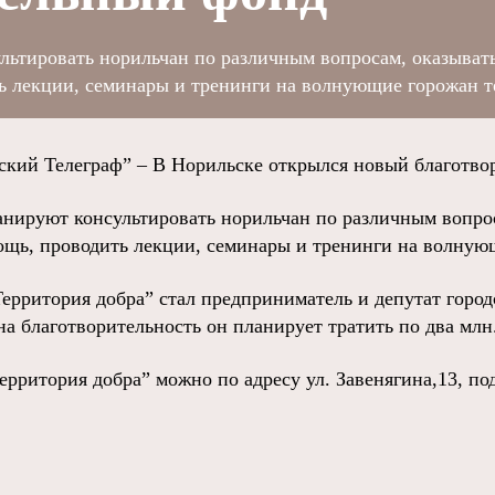
льтировать норильчан по различным вопросам, оказыват
ь лекции, семинары и тренинги на волнующие горожан т
ий Телеграф” – В Норильске открылся новый благотво
нируют консультировать норильчан по различным вопро
щь, проводить лекции, семинары и тренинги на волную
ерритория добра” стал предприниматель и депутат город
а благотворительность он планирует тратить по два млн.
ерритория добра” можно по адресу ул. Завенягина,13, по