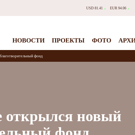
USD 81.41
EUR 94.06
▲
▲
НОВОСТИ
ПРОЕКТЫ
ФОТО
АРХ
 благотворительный фонд
е открылся новый
тельный фонд