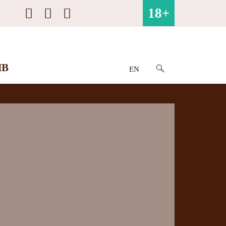
18+
ИВ
EN