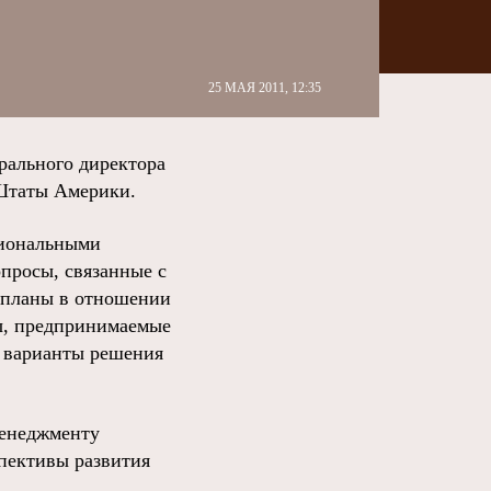
25 МАЯ 2011, 12:35
рального директора
Штаты Америки.
циональными
просы, связанные с
и планы в отношении
ы, предпринимаемые
, варианты решения
менеджменту
спективы развития