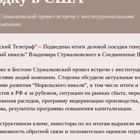
 Стржалковский провел встречи с институциональными
компании.
ий Телеграф” – Подведены итоги деловой поездки гене
й никель” Владимира Стржалковского в Соединенные 
рке и Бостоне Стржалковский провел встречи с институ
елями акций компании. Стороны обсудили актуальные во
ами развития “Норильского никеля”, в том числе итоги 
тов в РФ и за рубежом, ситуацию на рынках сбыта, мер
жения расходов, программу модернизации производства
мы, результаты программы повышения капитализации.
структивном ключе, инвесторы по их итогам выразили 
озможность обратной связи и положительно оценили пер