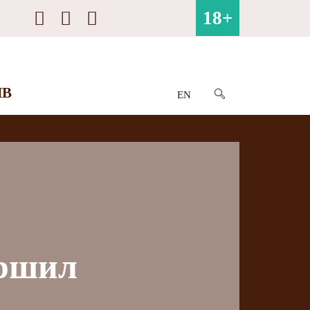
18+
ИВ
EN
ершил