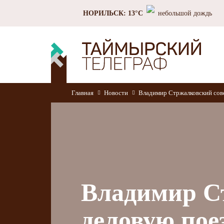
НОРИЛЬСК: 13°C
небольшой дождь
Главная
Новости
Владимир Стржалковский сов
Владимир С
деловую по