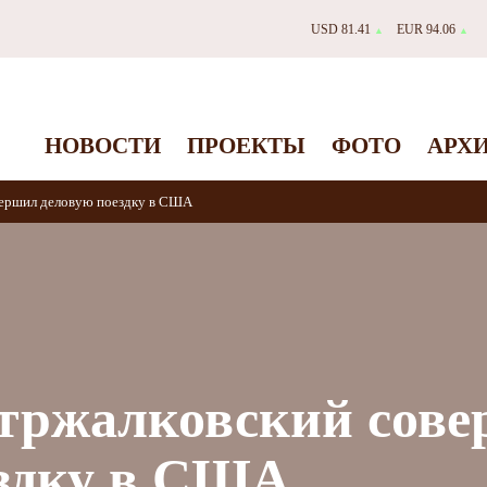
USD 81.41
EUR 94.06
▲
▲
НОВОСТИ
ПРОЕКТЫ
ФОТО
АРХ
ершил деловую поездку в США
тржалковский сов
ездку в США