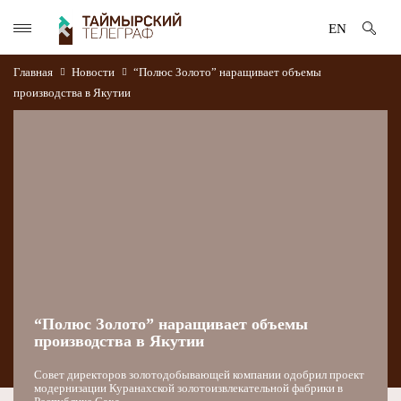
EN
Главная
Новости
“Полюс Золото” наращивает объемы
производства в Якутии
“Полюс Золото” наращивает объемы
производства в Якутии
Совет директоров золотодобывающей компании одобрил проект
модернизации Куранахской золотоизвлекательной фабрики в