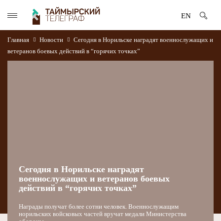
EN
Главная
Новости
Сегодня в Норильске наградят военнослужащих и
ветеранов боевых действий в “горячих точках”
Сегодня в Норильске наградят
военнослужащих и ветеранов боевых
действий в “горячих точках”
Награды получат более сотни человек. Военнослужащим
норильских войсковых частей вручат медали Министерства