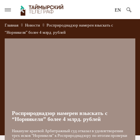
EN
Главная
Новости
Росприроднадзор намерен взыскать с
“Норникеля” более 4 млрд. рублей
Росприроднадзор намерен взыскать с
“Норникеля” более 4 млрд. рублей
Накануне краевой Арбитражный суд отказал в удовлетворении
трех исков "Норникеля" к Росприроднадзору по итогам проверки