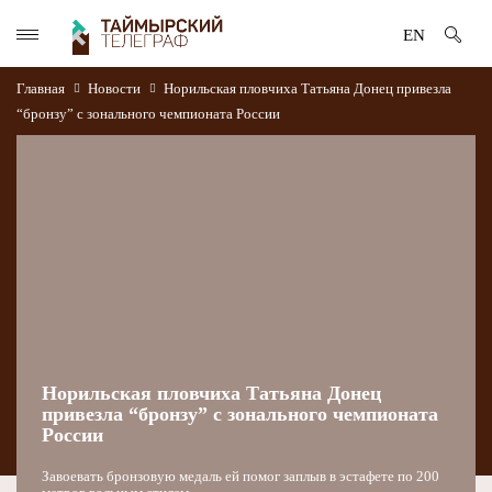
EN
Главная
Новости
Норильская пловчиха Татьяна Донец привезла
“бронзу” с зонального чемпионата России
Норильская пловчиха Татьяна Донец
привезла “бронзу” с зонального чемпионата
России
Завоевать бронзовую медаль ей помог заплыв в эстафете по 200